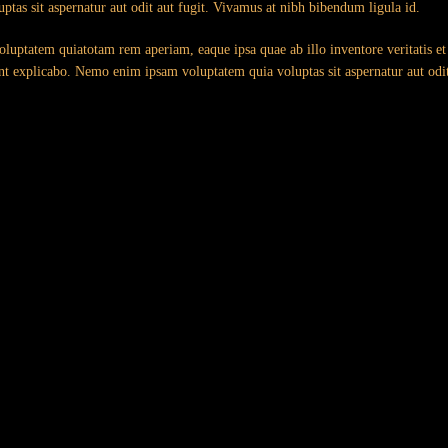
ptas sit aspernatur aut odit aut fugit. Vivamus at nibh bibendum ligula id.
uptatem quiatotam rem aperiam, eaque ipsa quae ab illo inventore veritatis et 
unt explicabo. Nemo enim ipsam voluptatem quia voluptas sit aspernatur aut odit