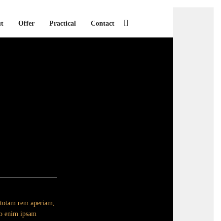
t
Offer
Practical
Contact
, totam rem aperiam,
emo enim ipsam